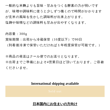
一般的な米麴よりも旨味・甘みをつくる酵素の力が弱いです
が、味噌や調味料に使うと少しずつ働くので時間がかかります
が玄米の風味を生かした調味料が出来上がります。
塩麹や味噌などの調味料も甘みが出やすくなります。
内容量：300g
賞味期限：出荷から冷蔵保管（10度以下）で90日
（到着後冷凍で保管いただければ１年程度保管が可能です。）
※商品の発送はクール便でのお送りとなります。
※出荷までご準備におよそ4営業日ほど頂いております。ご容赦
くださいませ。
International shipping available
Sold out
日本国内にお住まいの方向け