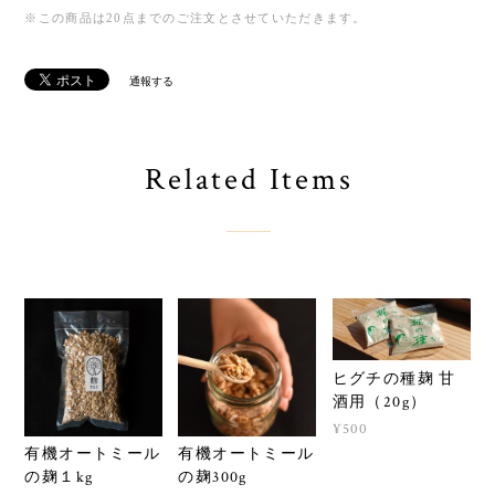
※この商品は20点までのご注文とさせていただきます。
通報する
Related Items
ヒグチの種麹 甘
酒用（20g）
¥500
有機オートミール
有機オートミール
の麹１kg
の麹300g